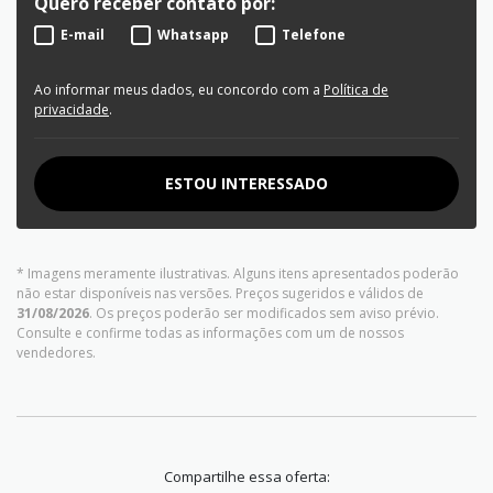
Quero receber contato por:
E-mail
Whatsapp
Telefone
Ao informar meus dados, eu concordo com a
Política de
privacidade
.
ESTOU INTERESSADO
* Imagens meramente ilustrativas. Alguns itens apresentados poderão
não estar disponíveis nas versões. Preços sugeridos e válidos de
31/08/2026
. Os preços poderão ser modificados sem aviso prévio.
Consulte e confirme todas as informações com um de nossos
vendedores.
Compartilhe essa oferta: