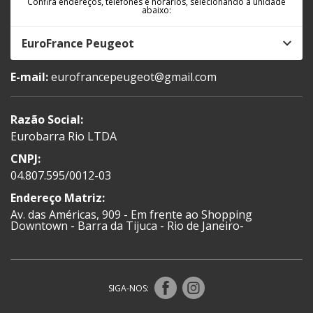
Confira endereços, telefones e horários, selecionando a unidade
abaixo:
EuroFrance Peugeot
E-mail:
eurofrancepeugeot@gmail.com
Razão Social:
Eurobarra Rio LTDA
CNPJ:
04.807.595/0012-03
Endereço Matriz:
Av. das Américas, 909 - Em frente ao Shopping
Downtown - Barra da Tijuca - Rio de Janeiro-
SIGA-NOS: