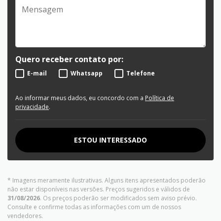
Quero receber contato por:
E-mail
Whatsapp
Telefone
Ao informar meus dados, eu concordo com a
Política de
privacidade
.
ESTOU INTERESSADO
* Imagens meramente ilustrativas. Alguns itens apresentados poderão
não estar disponíveis nas versões. Preços sugeridos e válidos de
31/08/2026
. Os preços poderão ser modificados sem aviso prévio.
Consulte e confirme todas as informações com um de nossos
vendedores.