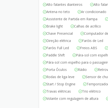
Alto falantes dianteiros
Alto fala
Antena no teto
Ar condicionado
Assistente de Partida em Rampa
Brake light
Calhas de acrílico
Chave Presencial
Computador de
Direção elétrica
Faróis de Led
Faróis Full Led
Freios ABS
Paddle Shift
Pára-sol com espelh
Pára-sol com espelho para o passagei
Porta Óculos
Rádio
Retrov
Rodas de liga leve
Sensor de chu
Start / Stop Engine
Temporizador
Travas elétricas
Trio elétrico
Volante com regulagem de altura