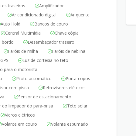
ntes traseiros
Amplificador
Ar condicionado digital
Ar quente
Auto Hold
Bancos de couro
Central Multimídia
Chave cópia
 bordo
Desembaçador traseiro
Faróis de milha
Faróis de neblina
GPS
Luz de cortesia no teto
o para o motorista
ro
Piloto automático
Porta-copos
isor com pisca
Retrovisores elétricos
va
Sensor de estacionamento
 do limpador do para-brisa
Teto solar
Vidros elétricos
Volante em couro
Volante espumado