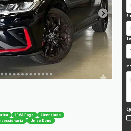
E-
Te
M
Q
brica
IPVA Pago
Licenciado
ncessionária
Único Dono