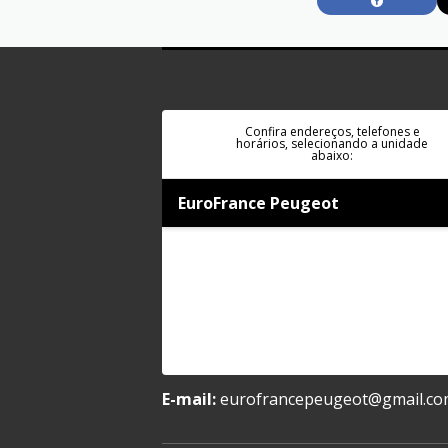
Confira endereços, telefones e
horários, selecionando a unidade
abaixo:
EuroFrance Peugeot
E-mail:
eurofrancepeugeot@gmail.c