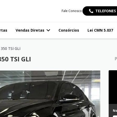
TELEFONES
Fale Conosco:
rtas
Vendas Diretas
Consórcios
Lei CMN 5.037
 350 TSI GLI
50 TSI GLI
P
N