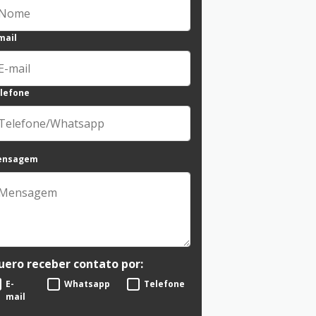
mail
lefone
ensagem
uero receber contato por:
E-
Whatsapp
Telefone
mail