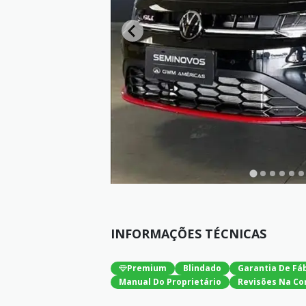
INFORMAÇÕES TÉCNICAS
Premium
Blindado
Garantia De Fá
Manual Do Proprietário
Revisões Na Co