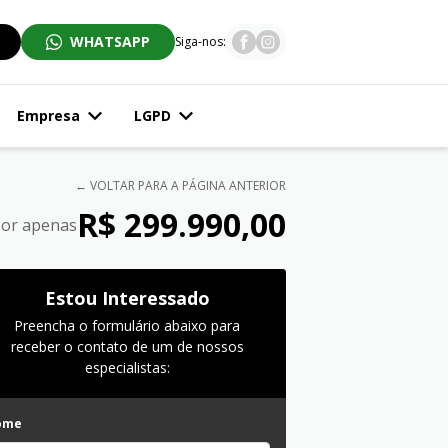
WHATSAPP
Siga-nos:
Empresa
LGPD
← VOLTAR PARA A PÁGINA ANTERIOR
R$ 299.990,00
or apenas
Estou Interessado
Preencha o formulário abaixo para
receber o contato de um de nossos
especialistas:
ome