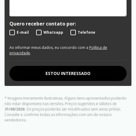
Quero receber contato por:
E-mail
Whatsapp
Telefone
Ao informar meus dados, eu concordo com a
Política de
privacidade
.
ESTOU INTERESSADO
* Imagens meramente ilustrativas. Alguns itens apresentados poderão
não estar disponíveis nas versões. Preços sugeridos e válidos de
31/08/2026
. Os preços poderão ser modificados sem aviso prévio.
Consulte e confirme todas as informações com um de nossos
vendedores.