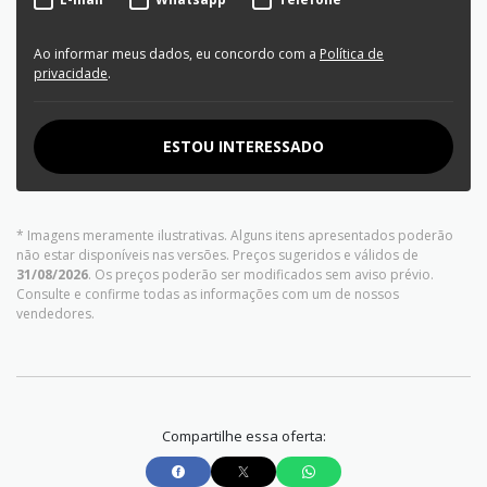
Ao informar meus dados, eu concordo com a
Política de
privacidade
.
ESTOU INTERESSADO
* Imagens meramente ilustrativas. Alguns itens apresentados poderão
não estar disponíveis nas versões. Preços sugeridos e válidos de
31/08/2026
. Os preços poderão ser modificados sem aviso prévio.
Consulte e confirme todas as informações com um de nossos
vendedores.
Compartilhe essa oferta: