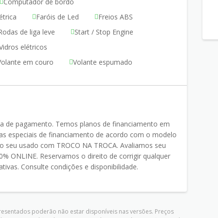
Computador de bordo
étrica
Faróis de Led
Freios ABS
Rodas de liga leve
Start / Stop Engine
Vidros elétricos
Volante em couro
Volante espumado
ma de pagamento. Temos planos de financiamento em
 especiais de financiamento de acordo com o modelo
o do seu usado com TROCO NA TROCA. Avaliamos seu
% ONLINE. Reservamos o direito de corrigir qualquer
ativas. Consulte condições e disponibilidade.
presentados poderão não estar disponíveis nas versões. Preços