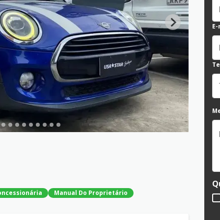
E-
Te
M
Q
oncessionária
Manual Do Proprietário