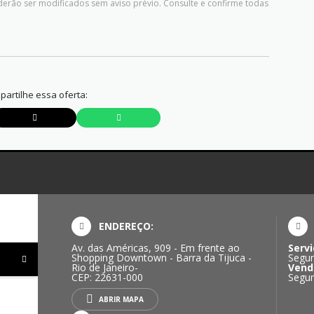
derão ser modificados sem aviso prévio. Consulte e confirme todas
artilhe essa oferta:
ENDEREÇO:
Av. das Américas, 909 - Em frente ao
Servi
Shopping Downtown - Barra da Tijuca -
Segun
Rio de Janeiro-
Vend
CEP: 22631-000
Segun
ABRIR MAPA