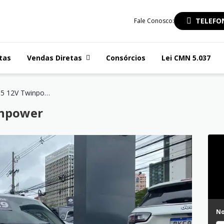
TELEFO
Fale Conosco:
tas
Vendas Diretas
Consórcios
Lei CMN 5.037
COOPER 1.5 12V Twinpower
inpower
N