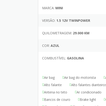
MARCA:
MINI
VERSÃO:
1.5 12V TWINPOWER
QUILOMETRAGEM:
29.000 KM
COR:
AZUL
COMBUSTÍVEL:
GASOLINA
Air bag
Air bag do motorista
Alto falante
Alto falantes dianteiro
Antena no teto
Ar condicionado
Bancos de couro
Brake light