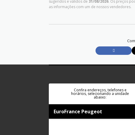
sugeridos e válidos de
31/08/2026
. Os preços po
as informações com um de nossos vendedores.
Comp
Confira endereços, telefones e
horários, selecionando a unidade
abaixo:
EuroFrance Peugeot