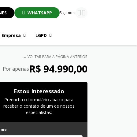
NES
WHATSAPP
Siga-nos:
Empresa
LGPD
← VOLTAR PARA A PÁGINA ANTERIOR
R$ 94.990,00
Por apenas
Estou Interessado
Preencha o formulário abaixo para
receber o contato de um de nossos
especialistas:
ome