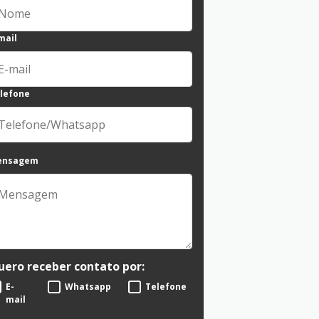
mail
lefone
ensagem
uero receber contato por:
E-
Whatsapp
Telefone
mail