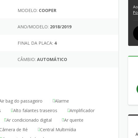
Ao
MODELO:
COOPER
Po
ANO/MODELO:
2018/2019
FINAL DA PLACA:
4
CÂMBIO:
AUTOMÁTICO
Air bag do passageiro
Alarme
s
Alto falantes traseiros
Amplificador
Ar condicionado digital
Ar quente
Câmera de Ré
Central Multimídia
A