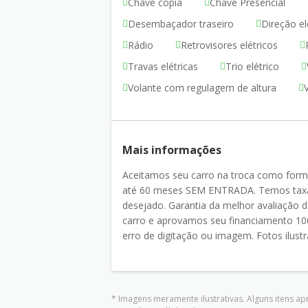
Chave cópia
Chave Presencial
Desembaçador traseiro
Direção el
Rádio
Retrovisores elétricos
Travas elétricas
Trio elétrico
Volante com regulagem de altura
Mais informações
Aceitamos seu carro na troca como for
até 60 meses SEM ENTRADA. Temos taxas
desejado. Garantia da melhor avaliaçã
carro e aprovamos seu financiamento 100
erro de digitação ou imagem. Fotos ilustr
* Imagens meramente ilustrativas. Alguns itens a