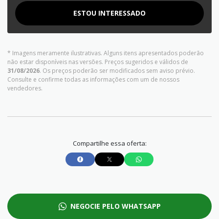
ESTOU INTERESSADO
* Imagens meramente ilustrativas. Alguns itens apresentados poderão
não estar disponíveis nas versões. Preços sugeridos e válidos de
31/08/2026
. Os preços poderão ser modificados sem aviso prévio.
Consulte e confirme todas as informações com um de nossos
vendedores.
Compartilhe essa oferta:
NEGOCIE PELO WHATSAPP