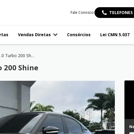
TELEFONES
Fale Conosco:
rtas
Vendas Diretas
Consórcios
Lei CMN 5.037
BASALT 1.0 Turbo 200 Shine
o 200 Shine
N