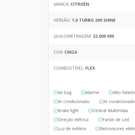
MARCA:
CITROËN
VERSÃO:
1.0 TURBO 200 SHINE
QUILOMETRAGEM:
22.000 KM
COR:
CINZA
COMBUSTÍVEL:
FLEX
Air bag
Alarme
Alto falant
Ar condicionado
Ar condicionado 
Brake light
Central Multimídia
Direção elétrica
Faróis de Led
Luz de neblina
Retrovisores elétr