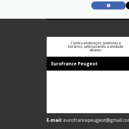
Confira endereços, telefones e
horários, selecionando a unidade
abaixo:
EuroFrance Peugeot
E-mail:
eurofrancepeugeot@gmail.c