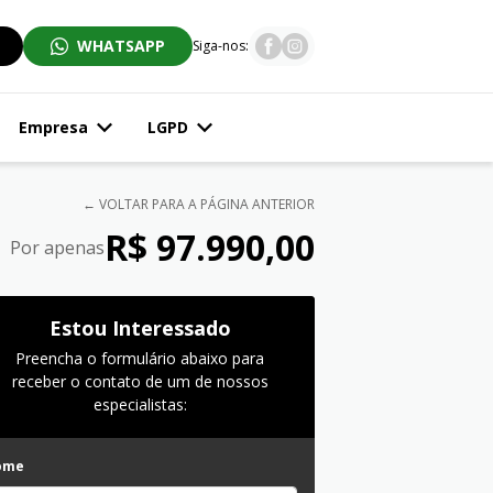
WHATSAPP
Siga-nos:
Empresa
LGPD
← VOLTAR PARA A PÁGINA ANTERIOR
R$ 97.990,00
Por apenas
Estou Interessado
Preencha o formulário abaixo para
receber o contato de um de nossos
especialistas:
ome