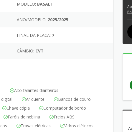
MODELO:
BASALT
Ao
Po
ANO/MODELO:
2025/2025
FINAL DA PLACA:
7
CÂMBIO:
CVT
e
Alto falantes dianteiros
digital
Ar quente
Bancos de couro
Chave cópia
Computador de bordo
Faróis de neblina
Freios ABS
icos
Travas elétricas
Vidros elétricos
A