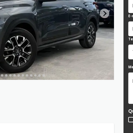
E-
Te
M
Q