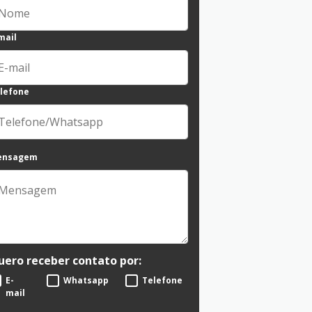
mail
lefone
ensagem
uero receber contato por:
E-
Whatsapp
Telefone
mail